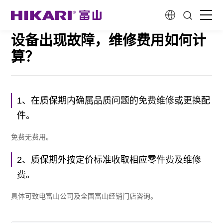
设备出现故障，维修费用如何计
首页
算？
新一代智能产品
1、在质保期内确属品质问题的免费维修或更换配
创造性研发
件。
关于我们
免费无费用。
2、质保期外按定价标准收取相应零件费及维修
客户故事
费。
具体可致电富山公司及全国富山经销门店咨询。
服务与支持